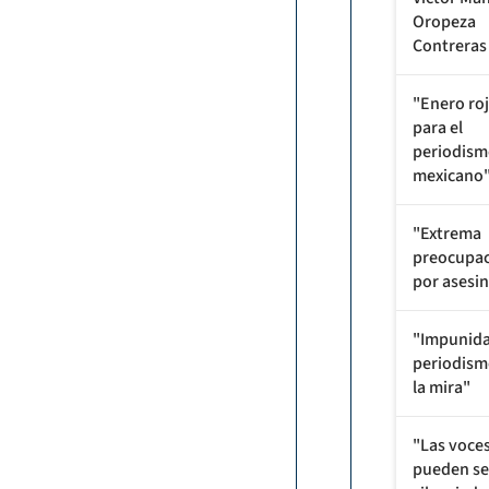
Oropeza
Contreras
"Enero ro
para el
periodis
mexicano
"Extrema
preocupac
por asesi
"Impunida
periodism
la mira"
"Las voce
pueden se