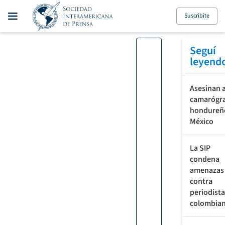
Suscribite
Seguí
leyend
Asesinan 
camarógr
hondureñ
México
La SIP
condena
amenazas
contra
periodist
colombia