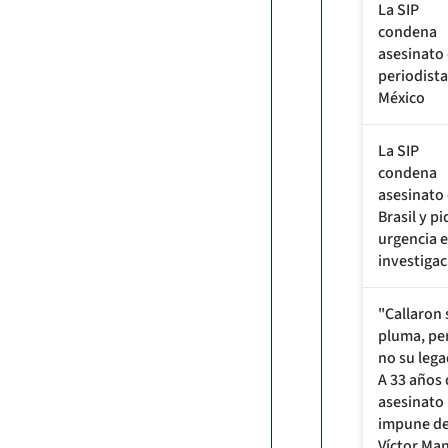
La SIP
condena
asesinato
periodista
México
La SIP
condena
asesinato
Brasil y pi
urgencia e
investiga
"Callaron 
pluma, pe
no su lega
A 33 años 
asesinato
impune d
Víctor Ma