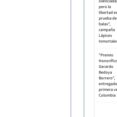
silenciada
pero la
libertad e
prueba de
balas",
campaña
Lápices
Inmortale
"Premio
Honorífic
Gerardo
Bedoya
Borrero",
entregado
primera v
Colombia