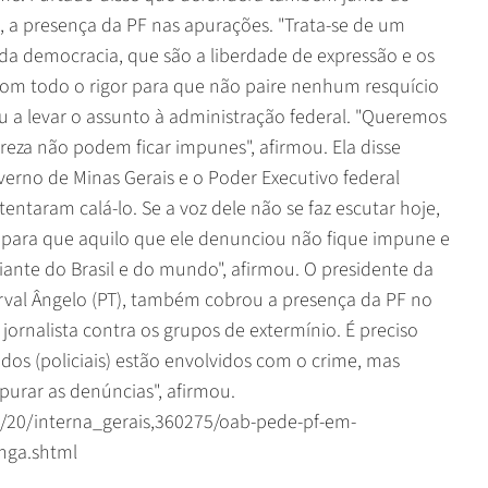
, a presença da PF nas apurações. "Trata-se de um
s da democracia, que são a liberdade de expressão e os
 com todo o rigor para que não paire nenhum resquício
 a levar o assunto à administração federal. "Queremos
eza não podem ficar impunes", afirmou. Ela disse
erno de Minas Gerais e o Poder Executivo federal
entaram calá-lo. Se a voz dele não se faz escutar hoje,
o para que aquilo que ele denunciou não fique impune e
ante do Brasil e do mundo", afirmou. O presidente da
val Ângelo (PT), também cobrou a presença da PF no
jornalista contra os grupos de extermínio. É preciso
os (policiais) estão envolvidos com o crime, mas
urar as denúncias", afirmou.
/20/interna_gerais,360275/oab-pede-pf-em-
inga.shtml