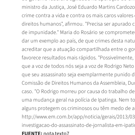
ministro da Justiça, José Eduardo Martins Cardozo
crime contra a vida e contra os mais caros valore
direitos humanos", afirmou. "Precisa ser apurado
de impunidade." Maria do Rosário se comprometeu
dar um exemplo ao país, de que crimes desta natur
acreditar que a atuação compartilhada entre o gov
favorece resultados mais rápidos. "Possivelmente, t
que a voz de todos nós seja a voz de Rodrigo Net
que seu assassinato seja exemplarmente punido di
Comissão de Direitos Humanos da Assembleia, Dur
caso. "O Rodrigo morreu por causa do trabalho de 
uma mudança geral na polícia de Ipatinga. Nem tod
alguns protegem os criminosos ou têm medo de ap
http://www.em.com.br/app/noticia/gerais/2013/03
investigacao-do-assassinato-de-jornalista-em-ipat
FUENTE:
nota.texto7