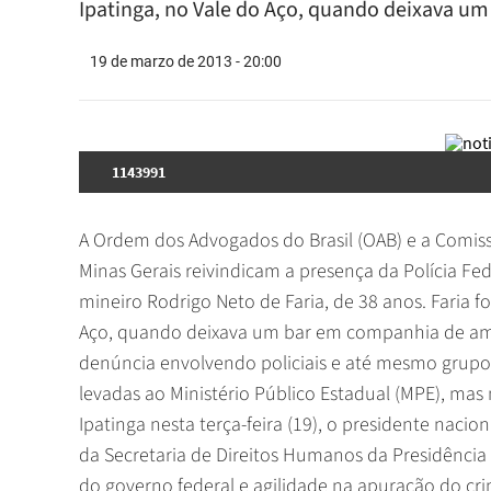
Ipatinga, no Vale do Aço, quando deixava u
19 de marzo de 2013 - 20:00
1143991
A Ordem dos Advogados do Brasil (OAB) e a Comiss
Minas Gerais reivindicam a presença da Polícia Fed
mineiro Rodrigo Neto de Faria, de 38 anos. Faria fo
Aço, quando deixava um bar em companhia de amig
denúncia envolvendo policiais e até mesmo grupos
levadas ao Ministério Público Estadual (MPE), ma
Ipatinga nesta terça-feira (19), o presidente nacio
da Secretaria de Direitos Humanos da Presidênci
do governo federal e agilidade na apuração do c