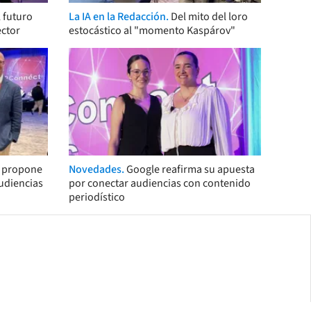
 futuro
La IA en la Redacción.
Del mito del loro
ector
estocástico al "momento Kaspárov"
s propone
Novedades.
Google reafirma su apuesta
audiencias
por conectar audiencias con contenido
periodístico