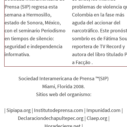
Prensa (SIP) regresa esta
problemas de violencia q
semana a Hermosillo,
Colombia en la fase más
estado de Sonora, México,
aguda del accionar del
con el seminario Periodismo
narcotráfico. Este pronós
en tiempos de silencio:
sombrío es de Fátima Sou
seguridad e independencia
reportera de TV Record y
informativa.
autora del libro titulado 
a Facção .
Sociedad Interamericana de Prensa ™(SIP)
Miami, Florida 2008.
Sitios web del organismo:
|
Sipiapa.org
|
Institutodeprensa.com
|
Impunidad.com
|
Declaraciondechapultepec.org
|
Claep.org
|
Horadecierre.net
|