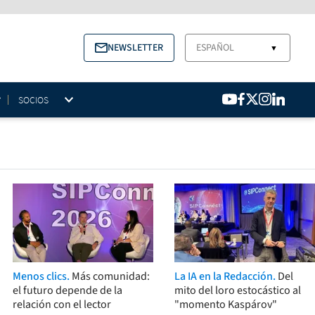
NEWSLETTER
ESPAÑOL
▼
SOCIOS
Menos clics.
Más comunidad:
La IA en la Redacción.
Del
el futuro depende de la
mito del loro estocástico al
relación con el lector
"momento Kaspárov"