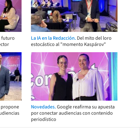
 futuro
La IA en la Redacción.
Del mito del loro
ector
estocástico al "momento Kaspárov"
s propone
Novedades.
Google reafirma su apuesta
audiencias
por conectar audiencias con contenido
periodístico