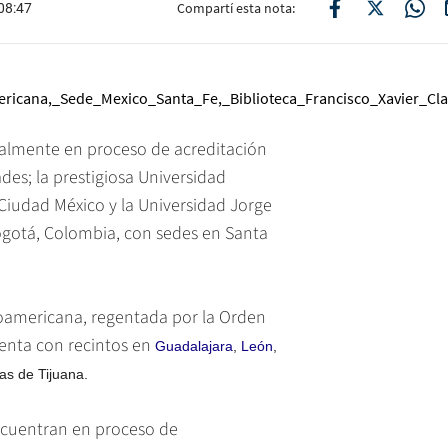
Compartí esta nota:
08:47
almente en proceso de acreditación
des; la prestigiosa Universidad
iudad México y la Universidad Jorge
gotá, Colombia, con sedes en Santa
roamericana, regentada por la Orden
enta con recintos en
Guadalajara
,
León
,
yas de Tijuana.
ncuentran en proceso de