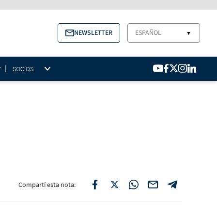
NEWSLETTER
ESPAÑOL
▼
SOCIOS
Compartí esta nota: