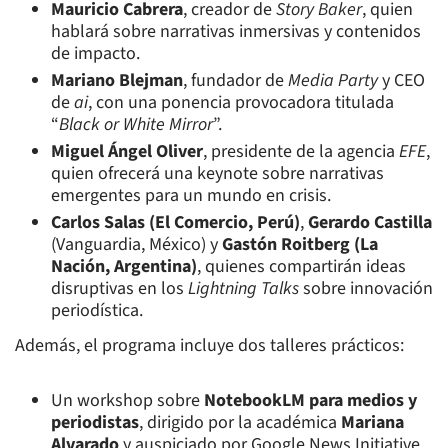
Mauricio Cabrera
, creador de
Story Baker
, quien
hablará sobre narrativas inmersivas y contenidos
de impacto.
Mariano Blejman
, fundador de
Media Party
y CEO
de
ai
, con una ponencia provocadora titulada
“
Black or White Mirror
”.
Miguel Ángel Oliver
, presidente de la agencia
EFE
,
quien ofrecerá una keynote sobre narrativas
emergentes para un mundo en crisis.
Carlos Salas (El Comercio, Perú)
,
Gerardo Castilla
(Vanguardia, México) y
Gastón Roitberg (La
Nación, Argentina)
, quienes compartirán ideas
disruptivas en los
Lightning Talks
sobre innovación
periodística.
Además, el programa incluye dos talleres prácticos:
Un workshop sobre
NotebookLM para medios y
periodistas
, dirigido por la académica
Mariana
Alvarado
y auspiciado por Google News Initiative.