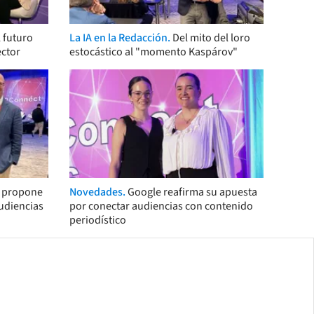
 futuro
La IA en la Redacción.
Del mito del loro
ector
estocástico al "momento Kaspárov"
s propone
Novedades.
Google reafirma su apuesta
audiencias
por conectar audiencias con contenido
periodístico