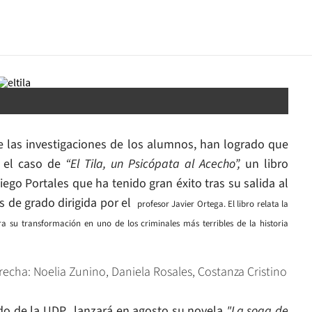
de las investigaciones de los alumnos, han logrado que
 el caso de
“El Tila, un Psicópata al Acecho”,
un libro
iego Portales que ha tenido gran éxito tras su salida al
s de grado dirigida por el
profesor Javier Ortega. El libro relata la
a su transformación en uno de los criminales más terribles de la historia
derecha: Noelia Zunino, Daniela Rosales, Costanza Cristino
ado de la UDP, lanzará en agosto su novela
"La soga de