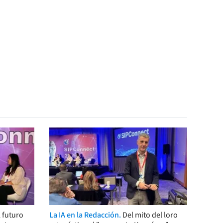
 futuro
La IA en la Redacción.
Del mito del loro