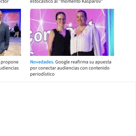
ector
estocástico al "momento Kaspárov"
s propone
Novedades.
Google reafirma su apuesta
audiencias
por conectar audiencias con contenido
periodístico