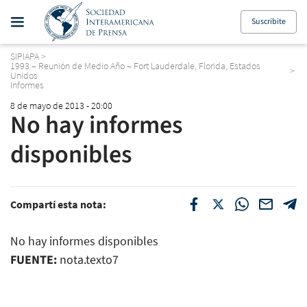
Suscribite
SIPIAPA
>
1993 – Reunión de Medio Año – Fort Lauderdale, Florida, Estados
>
Unidos
Informes
8 de mayo de 2013 - 20:00
No hay informes
disponibles
Compartí esta nota:
No hay informes disponibles
FUENTE:
nota.texto7