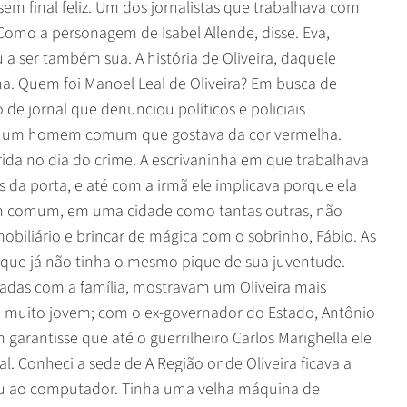
m final feliz. Um dos jornalistas que trabalhava com
Como a personagem de Isabel Allende, disse. Eva,
 a ser também sua. A história de Oliveira, daquele
a. Quem foi Manoel Leal de Oliveira? Em busca de
de jornal que denunciou políticos e policiais
m um homem comum que gostava da cor vermelha.
rida no dia do crime. A escrivaninha em que trabalhava
 da porta, e até com a irmã ele implicava porque ela
gem comum, em uma cidade como tantas outras, não
mobiliário e brincar de mágica com o sobrinho, Fábio. As
 que já não tinha o mesmo pique de sua juventude.
adas com a família, mostravam um Oliveira mais
o muito jovem; com o ex-governador do Estado, Antônio
arantisse que até o guerrilheiro Carlos Marighella ele
l. Conheci a sede de A Região onde Oliveira ficava a
u ao computador. Tinha uma velha máquina de