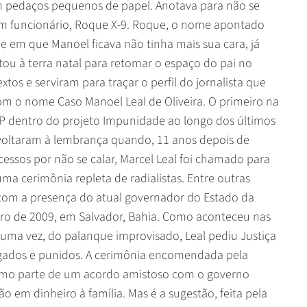
em pedaços pequenos de papel. Anotava para não se
 um funcionário, Roque X-9. Roque, o nome apontado
de em que Manoel ficava não tinha mais sua cara, já
tou à terra natal para retomar o espaço do pai no
tos e serviram para traçar o perfil do jornalista que
 o nome Caso Manoel Leal de Oliveira. O primeiro na
SIP dentro do projeto Impunidade ao longo dos últimos
e voltaram à lembrança quando, 11 anos depois de
cessos por não se calar, Marcel Leal foi chamado para
 cerimônia repleta de radialistas. Entre outras
 com a presença do atual governador do Estado da
bro de 2009, em Salvador, Bahia. Como aconteceu nas
 uma vez, do palanque improvisado, Leal pediu Justiça
igados e punidos. A cerimônia encomendada pela
omo parte de um acordo amistoso com o governo
o em dinheiro à família. Mas é a sugestão, feita pela