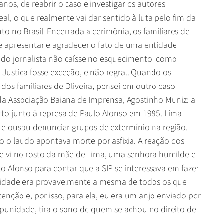
os, de reabrir o caso e investigar os autores
l, o que realmente vai dar sentido à luta pelo fim da
no Brasil. Encerrada a cerimônia, os familiares de
e apresentar e agradecer o fato de uma entidade
 do jornalista não caísse no esquecimento, como
Justiça fosse exceção, e não regra.. Quando os
os familiares de Oliveira, pensei em outro caso
da Associação Baiana de Imprensa, Agostinho Muniz: a
to junto à represa de Paulo Afonso em 1995. Lima
s, e ousou denunciar grupos de extermínio na região.
o o laudo apontava morte por asfixia. A reação dos
que vi no rosto da mãe de Lima, uma senhora humilde e
lo Afonso para contar que a SIP se interessava em fazer
lidade era provavelmente a mesma de todos os que
tenção e, por isso, para ela, eu era um anjo enviado por
mpunidade, tira o sono de quem se achou no direito de