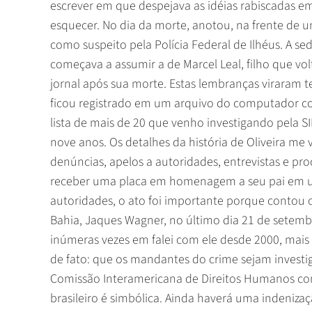
escrever em que despejava as idéias rabiscadas 
esquecer. No dia da morte, anotou, na frente de
como suspeito pela Polícia Federal de Ilhéus. A se
começava a assumir a de Marcel Leal, filho que vol
jornal após sua morte. Estas lembranças viraram tex
ficou registrado em um arquivo do computador com
lista de mais de 20 que venho investigando pela 
nove anos. Os detalhes da história de Oliveira m
denúncias, apelos a autoridades, entrevistas e pro
receber uma placa em homenagem a seu pai em uma
autoridades, o ato foi importante porque contou
Bahia, Jaques Wagner, no último dia 21 de setem
inúmeras vezes em falei com ele desde 2000, mais
de fato: que os mandantes do crime sejam invest
Comissão Interamericana de Direitos Humanos c
brasileiro é simbólica. Ainda haverá uma indenizaçã