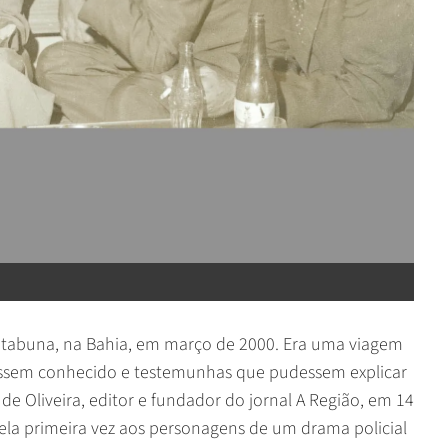
 Itabuna, na Bahia, em março de 2000. Era uma viagem
essem conhecido e testemunhas que pudessem explicar
de Oliveira, editor e fundador do jornal A Região, em 14
pela primeira vez aos personagens de um drama policial