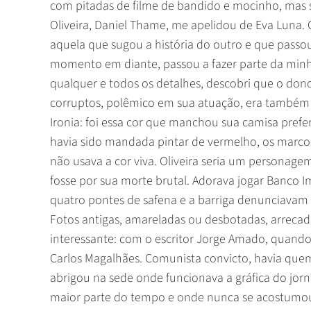
com pitadas de filme de bandido e mocinho, mas se
Oliveira, Daniel Thame, me apelidou de Eva Luna. 
aquela que sugou a história do outro e que passou
momento em diante, passou a fazer parte da minh
qualquer e todos os detalhes, descobri que o dono 
corruptos, polêmico em sua atuação, era també
Ironia: foi essa cor que manchou sua camisa prefe
havia sido mandada pintar de vermelho, os marcos
não usava a cor viva. Oliveira seria um persona
fosse por sua morte brutal. Adorava jogar Banco I
quatro pontes de safena e a barriga denunciavam
Fotos antigas, amareladas ou desbotadas, arrecad
interessante: com o escritor Jorge Amado, quand
Carlos Magalhães. Comunista convicto, havia quem g
abrigou na sede onde funcionava a gráfica do jorna
maior parte do tempo e onde nunca se acostumo