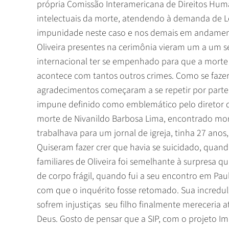
própria Comissão Interamericana de Direitos Human
intelectuais da morte, atendendo à demanda de Lea
impunidade neste caso e nos demais em andamento 
Oliveira presentes na cerimônia vieram um a um s
internacional ter se empenhado para que a morte
acontece com tantos outros crimes. Como se fazer 
agradecimentos começaram a se repetir por parte d
impune definido como emblemático pelo diretor 
morte de Nivanildo Barbosa Lima, encontrado mor
trabalhava para um jornal de igreja, tinha 27 ano
Quiseram fazer crer que havia se suicidado, quand
familiares de Oliveira foi semelhante à surpresa 
de corpo frágil, quando fui a seu encontro em Pau
com que o inquérito fosse retomado. Sua incredu
sofrem injustiças  seu filho finalmente mereceria a
Deus. Gosto de pensar que a SIP, com o projeto I