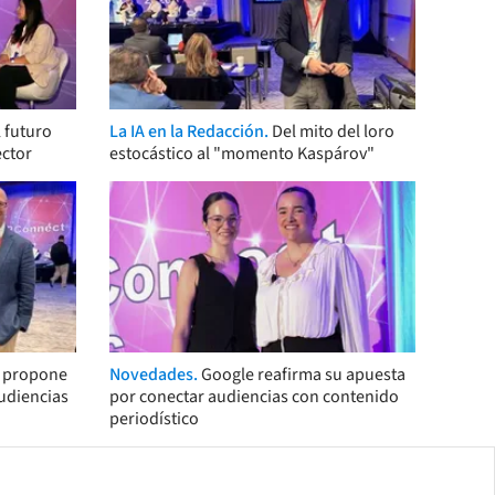
 futuro
La IA en la Redacción.
Del mito del loro
ector
estocástico al "momento Kaspárov"
s propone
Novedades.
Google reafirma su apuesta
audiencias
por conectar audiencias con contenido
periodístico