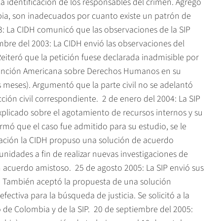
la identificación de los responsables del crimen. Agregó
bia, son inadecuados por cuanto existe un patrón de
3: La CIDH comunicó que las observaciones de la SIP
mbre del 2003: La CIDH envió las observaciones del
iteró que la petición fuese declarada inadmisible por
nvención Americana sobre Derechos Humanos en su
is meses). Argumentó que la parte civil no se adelantó
ión civil correspondiente.  2 de enero del 2004: La SIP
explicado sobre el agotamiento de recursos internos y su
rmó que el caso fue admitido para su estudio, se le
cación la CIDH propuso una solución de acuerdo
tunidades a fin de realizar nuevas investigaciones de
acuerdo amistoso.  25 de agosto 2005: La SIP envió sus
o. También aceptó la propuesta de una solución
fectiva para la búsqueda de justicia. Se solicitó a la
e Colombia y de la SIP.  20 de septiembre del 2005: