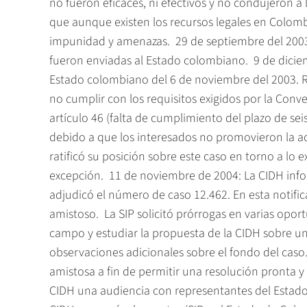
no fueron eficaces, ni efectivos y no condujeron a 
que aunque existen los recursos legales en Colom
impunidad y amenazas.  29 de septiembre del 200
fueron enviadas al Estado colombiano.  9 de dicie
Estado colombiano del 6 de noviembre del 2003. Re
no cumplir con los requisitos exigidos por la Co
artículo 46 (falta de cumplimiento del plazo de se
debido a que los interesados no promovieron la acc
ratificó su posición sobre este caso en torno a lo 
excepción.  11 de noviembre de 2004: La CIDH info
adjudicó el número de caso 12.462. En esta notifi
amistoso.  La SIP solicitó prórrogas en varias opor
campo y estudiar la propuesta de la CIDH sobre un 
observaciones adicionales sobre el fondo del cas
amistosa a fin de permitir una resolución pronta y e
CIDH una audiencia con representantes del Estado d