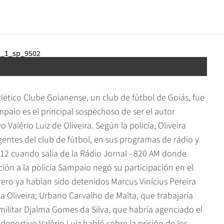
lético Clube Goianense, un club de fútbol de Goiás, fue
mpaio es el principal sospechoso de ser el autor
 Valério Luiz de Oliveira. Según la policía, Oliveira
gentes del club de fútbol, en sus programas de rádio y
 2012 cuando salía de la Rádio Jornal - 820 AM donde
ción a la policía Sampaio negó su participación en el
rero ya habían sido detenidos Marcus Vinícius Pereira
ra Oliveira; Urbano Carvalho de Malta, que trabajaría
 militar Djalma Gomes da Silva, que habría agenciado el
deportivo Valério Luiz habló sobre la prisión de los