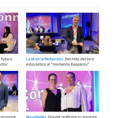
 futuro
La IA en la Redacción.
Del mito del loro
ector
estocástico al "momento Kaspárov"
s propone
Novedades.
Google reafirma su apuesta