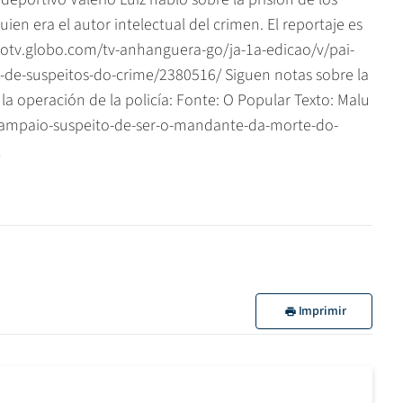
ien era el autor intelectual del crimen. El reportaje es
obotv.globo.com/tv-anhanguera-go/ja-1a-edicao/v/pai-
-de-suspeitos-do-crime/2380516/ Siguen notas sobre la
 la operación de la policía: Fonte: O Popular Texto: Malu
-sampaio-suspeito-de-ser-o-mandante-da-morte-do-
l
Imprimir