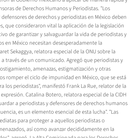
fensoras de Derechos Humanos y Periodistas. "Los
 defensores de derechos y periodistas en México deben
 que consideraron vital la aplicación de la legislación
o de garantizar y salvaguardar la vida de periodistas y
nos en México necesitan desesperadamente la
aret Sekaggya, relatora especial de la ONU sobre la
 a través de un comunicado. Agregó que periodistas y
hostigamiento, amenazas, estigmatización y otras
os romper el ciclo de impunidad en México, que se está
 los periodistas", manifestó Frank La Rue, relator de la
expresión. Catalina Botero, relatora especial de la CIDH
guardar a periodistas y defensores de derechos humanos
cuencia, es un elemento esencial de esta lucha". "Las
iatas para proteger a aquellos periodistas o
menazados, así como avanzar decididamente en la
dos", agregó. La Alta Comisionada para los Derechos