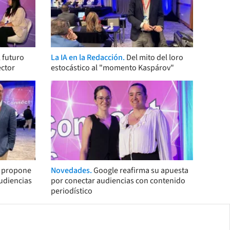
 futuro
La IA en la Redacción.
Del mito del loro
ector
estocástico al "momento Kaspárov"
s propone
Novedades.
Google reafirma su apuesta
audiencias
por conectar audiencias con contenido
periodístico