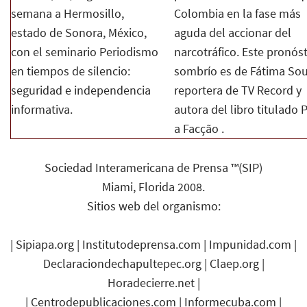
semana a Hermosillo,
Colombia en la fase más
estado de Sonora, México,
aguda del accionar del
con el seminario Periodismo
narcotráfico. Este pronós
en tiempos de silencio:
sombrío es de Fátima Sou
seguridad e independencia
reportera de TV Record y
informativa.
autora del libro titulado 
a Facção .
Sociedad Interamericana de Prensa ™(SIP)
Miami, Florida 2008.
Sitios web del organismo:
|
Sipiapa.org
|
Institutodeprensa.com
|
Impunidad.com
|
Declaraciondechapultepec.org
|
Claep.org
|
Horadecierre.net
|
|
Centrodepublicaciones.com
|
Informecuba.com
|