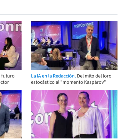
 futuro
La IA en la Redacción.
Del mito del loro
ector
estocástico al "momento Kaspárov"