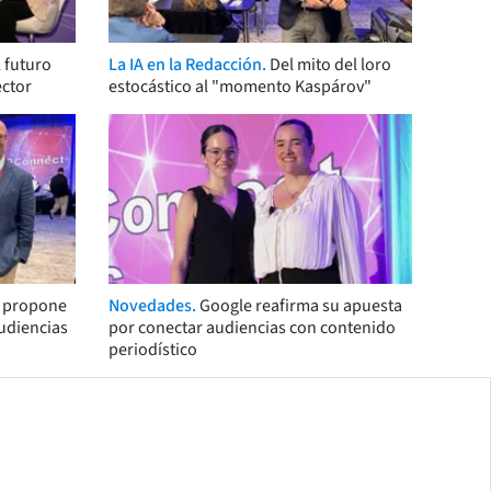
 futuro
La IA en la Redacción.
Del mito del loro
ector
estocástico al "momento Kaspárov"
s propone
Novedades.
Google reafirma su apuesta
audiencias
por conectar audiencias con contenido
periodístico