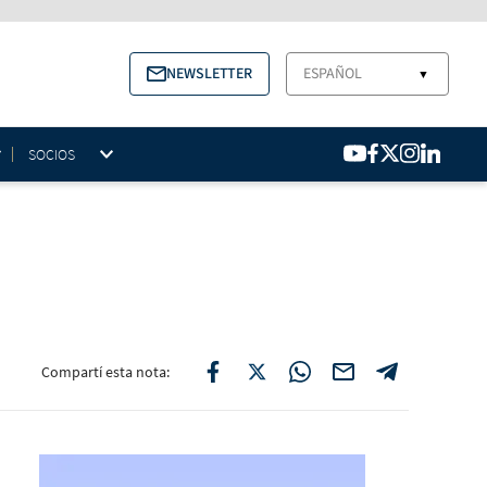
NEWSLETTER
ESPAÑOL
▼
SOCIOS
Compartí esta nota: