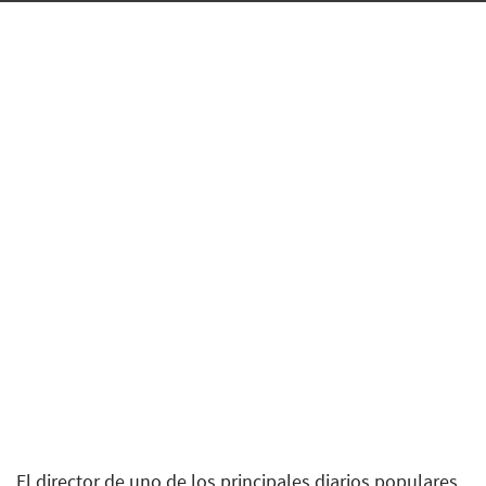
El director de uno de los principales diarios populares