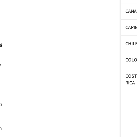
CANA
CARI
CHIL
á
COLO
a
COST
RICA
es
n