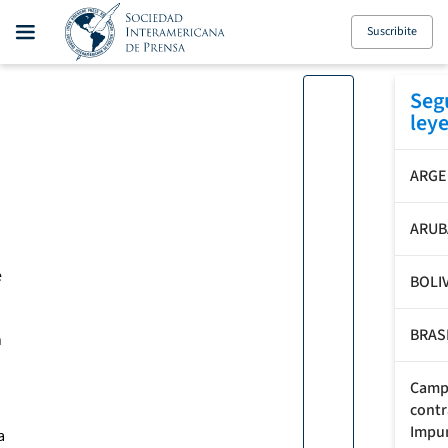
Suscribite
Seg
ley
ARGE
ARUB
e
BOLIV
BRAS
n
Camp
contr
Impu
a