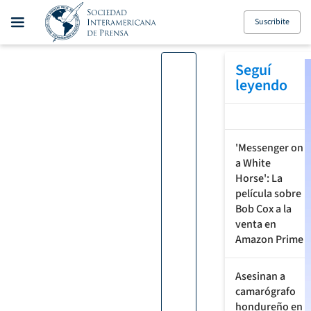
Suscribite
Seguí
leyendo
'Messenger on
a White
Horse': La
película sobre
Bob Cox a la
venta en
Amazon Prime
Asesinan a
camarógrafo
hondureño en