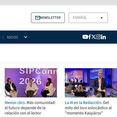
NEWSLETTER
ESPAÑOL
▼
SOCIOS
Menos clics.
Más comunidad:
La IA en la Redacción.
Del
el futuro depende de la
mito del loro estocástico al
relación con el lector
"momento Kaspárov"