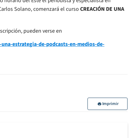
 horario del Este el periodista y especialista en
Carlos Solano, comenzará el curso
CREACIÓN DE UNA
nscripción, pueden verse en
-una-estrategia-de-podcasts-en-medios-de-
Imprimir