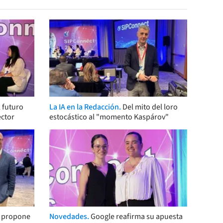
 futuro
La IA en la Redacción.
Del mito del loro
ector
estocástico al "momento Kaspárov"
s propone
Novedades.
Google reafirma su apuesta