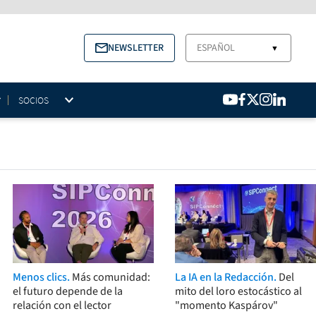
NEWSLETTER
ESPAÑOL
▼
SOCIOS
Menos clics.
Más comunidad:
La IA en la Redacción.
Del
el futuro depende de la
mito del loro estocástico al
relación con el lector
"momento Kaspárov"