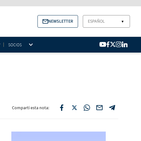
NEWSLETTER
ESPAÑOL
▼
SOCIOS
Compartí esta nota: