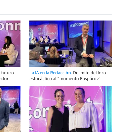
 futuro
La IA en la Redacción.
Del mito del loro
ector
estocástico al "momento Kaspárov"