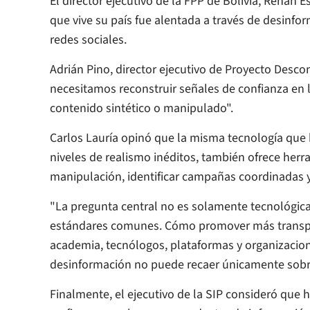
El director ejecutivo de la FPP de Bolivia, Renán Es
que vive su país fue alentada a través de desinfor
redes sociales.
Adrián Pino, director ejecutivo de Proyecto Desconf
necesitamos reconstruir señales de confianza en l
contenido sintético o manipulado".
Carlos Lauría opinó que la misma tecnología que 
niveles de realismo inéditos, también ofrece her
manipulación, identificar campañas coordinadas y f
"La pregunta central no es solamente tecnológica. 
estándares comunes. Cómo promover más transpar
academia, tecnólogos, plataformas y organizacione
desinformación no puede recaer únicamente sobre 
Finalmente, el ejecutivo de la SIP consideró que 