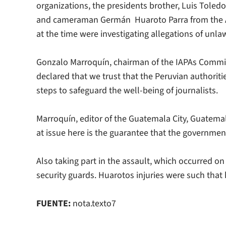
organizations, the presidents brother, Luis Tole
and cameraman Germán Huaroto Parra from the
at the time were investigating allegations of unlawf
Gonzalo Marroquín, chairman of the IAPAs Commi
declared that we trust that the Peruvian authoriti
steps to safeguard the well-being of journalists.
Marroquín, editor of the Guatemala City, Guatem
at issue here is the guarantee that the government 
Also taking part in the assault, which occurred on
security guards. Huarotos injuries were such that
FUENTE:
nota.texto7