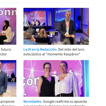
 futuro
La IA en la Redacción.
Del mito del loro
ector
estocástico al "momento Kaspárov"
s propone
Novedades.
Google reafirma su apuesta