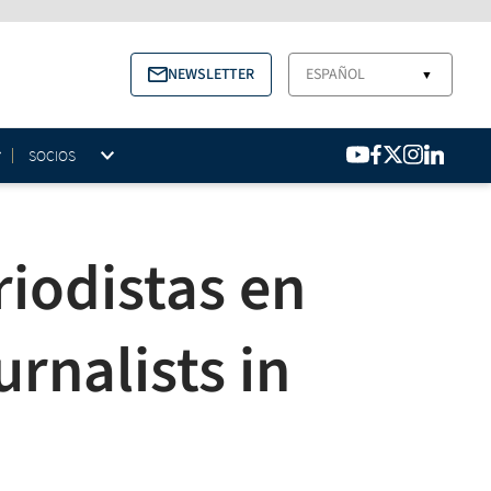
NEWSLETTER
ESPAÑOL
▼
SOCIOS
riodistas en
urnalists in