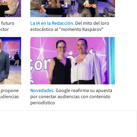
 futuro
La IA en la Redacción.
Del mito del loro
ector
estocástico al "momento Kaspárov"
s propone
Novedades.
Google reafirma su apuesta
audiencias
por conectar audiencias con contenido
periodístico