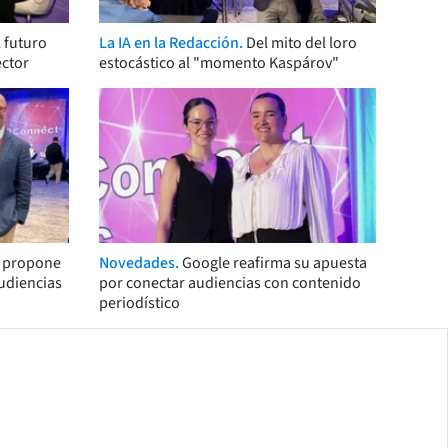
 futuro
La IA en la Redacción.
Del mito del loro
ector
estocástico al "momento Kaspárov"
s propone
Novedades.
Google reafirma su apuesta
audiencias
por conectar audiencias con contenido
periodístico