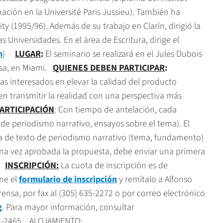
mación en la Université Paris Jussieu). También ha
y (1995/96). Además de su trabajo en Clarín, dirigió la
s Universidades. En el área de Escritura, dirige el
m
)
LUGAR
:
El seminario se realizará en el Jules Dubois
sa, en Miami
.
QUIENES DEBEN PARTICIPAR
:
tas interesados en elevar la calidad del producto
en transmitir la realidad con una perspectiva más
PARTICIPACIÓN
: Con tiempo de antelación, cada
 de periodismo narrativo, ensayos sobre el tema). El
ta de texto de periodismo narrativo (tema, fundamento)
Una vez aprobada la propuesta, debe enviar una primera
o)
INSCRIPCIÓN:
La cuota de inscripción es de
ene el
formulario de inscripción
y remítalo a Alfonso
rensa, por fax al (305) 635-2272 o por correo electrónico
g
. Para mayor información, consultar
34-2465. ALOJAMIENTO: