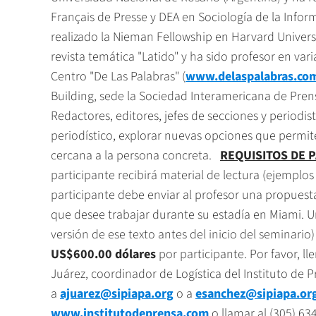
Français de Presse y DEA en Sociología de la Infor
realizado la Nieman Fellowship en Harvard Universit
revista temática "Latido" y ha sido profesor en varia
Centro "De Las Palabras" (
www.delaspalabras.co
Building, sede la Sociedad Interamericana de Pren
Redactores, editores, jefes de secciones y periodis
periodístico, explorar nuevas opciones que permit
cercana a la persona concreta.
REQUISITOS DE 
participante recibirá material de lectura (ejemplos
participante debe enviar al profesor una propues
que desee trabajar durante su estadía en Miami. 
versión de ese texto antes del inicio del seminari
US$600.00
dólares
por participante. Por favor, ll
Juárez, coordinador de Logística del Instituto de P
a
ajuarez@sipiapa.org
o a
esanchez@sipiapa.or
www.institutodeprensa.com
o llamar al (305) 6