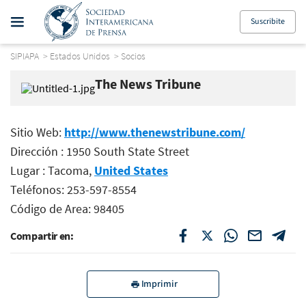
Suscribite
SIPIAPA
>
Estados Unidos
>
Socios
The News Tribune
Sitio Web:
http://www.thenewstribune.com/
Dirección : 1950 South State Street
Lugar : Tacoma,
United States
Teléfonos: 253-597-8554
Código de Area: 98405
Compartir en:
Imprimir