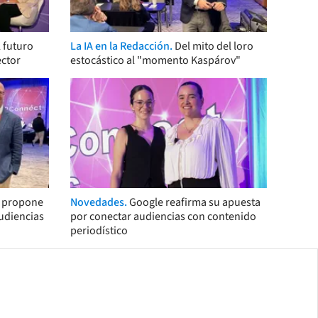
 futuro
La IA en la Redacción.
Del mito del loro
ector
estocástico al "momento Kaspárov"
s propone
Novedades.
Google reafirma su apuesta
audiencias
por conectar audiencias con contenido
periodístico