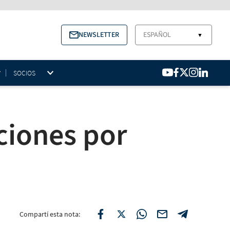
NEWSLETTER
ESPAÑOL
▼
SOCIOS
ciones por
Compartí esta nota: