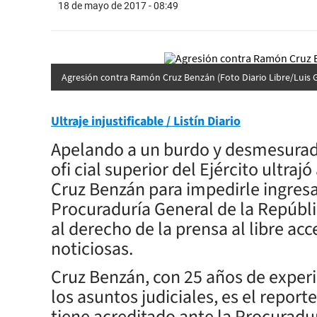
18 de mayo de 2017 - 08:49
Agresión contra Ramón Cruz Benzán (Foto Diario Libre/Luis
Ultraje injustificable / Listín Diario
Apelando a un burdo y desmesurado 
ofi cial superior del Ejército ultra
Cruz Benzán para impedirle ingresar
Procuraduría General de la Repúblic
al derecho de la prensa al libre acc
noticiosas.
Cruz Benzán, con 25 años de experi
los asuntos judiciales, es el repor
tiene acreditado ante la Procuradu