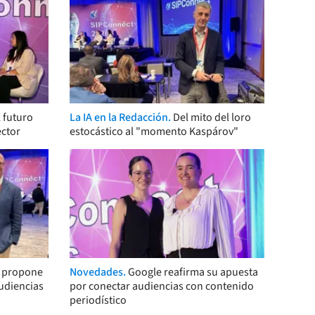
 futuro
La IA en la Redacción.
Del mito del loro
ector
estocástico al "momento Kaspárov"
s propone
Novedades.
Google reafirma su apuesta
audiencias
por conectar audiencias con contenido
periodístico