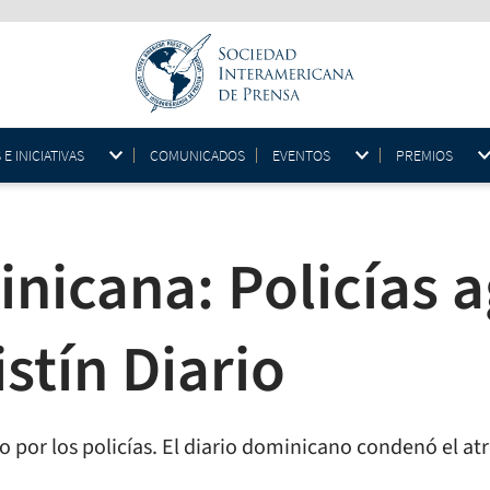
 INICIATIVAS
COMUNICADOS
EVENTOS
PREMIOS
nicana: Policías 
istín Diario
or los policías. El diario dominicano condenó el atr