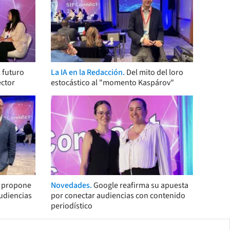
 futuro
La IA en la Redacción.
Del mito del loro
ector
estocástico al "momento Kaspárov"
s propone
Novedades.
Google reafirma su apuesta
audiencias
por conectar audiencias con contenido
periodístico