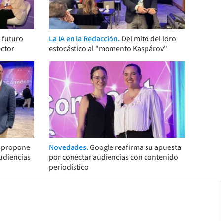
 futuro
La IA en la Redacción.
Del mito del loro
ector
estocástico al "momento Kaspárov"
s propone
Novedades.
Google reafirma su apuesta
audiencias
por conectar audiencias con contenido
periodístico