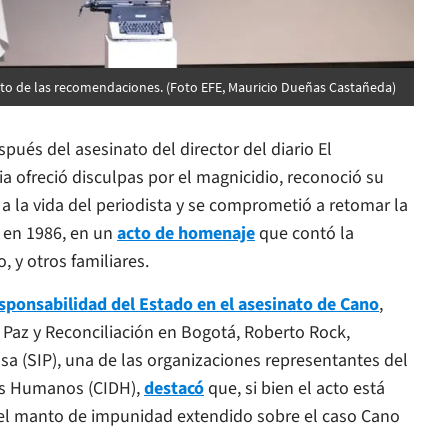
to de las recomendaciones. (Foto EFE, Mauricio Dueñas Castañeda)
pués del asesinato del director del diario
El
a ofreció disculpas por el magnicidio, reconoció su
a la vida del periodista y se comprometió a retomar la
o en 1986, en un
acto de homenaje
que contó la
 y otros familiares.
sponsabilidad del Estado en el asesinato de Cano
,
, Paz y Reconciliación en Bogotá, Roberto Rock,
sa (SIP), una de las organizaciones representantes del
os Humanos (CIDH),
destacó
que, si bien el acto está
r el manto de impunidad extendido sobre el caso Cano