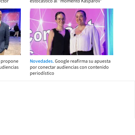
ector
estocástico al "momento Kaspárov"
s propone
Novedades.
Google reafirma su apuesta
audiencias
por conectar audiencias con contenido
periodístico