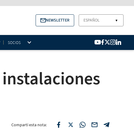
NEWSLETTER
ESPAÑOL
▼
SOCIOS
 instalaciones
e
Compartí esta nota: