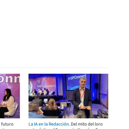
 futuro
La IA en la Redacción.
Del mito del loro