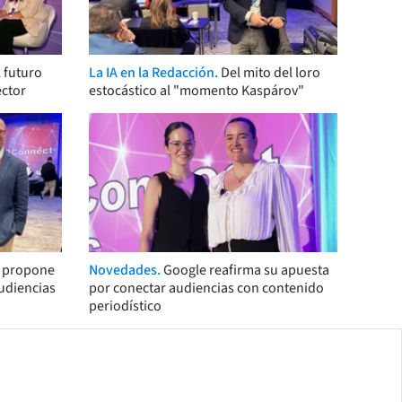
 futuro
La IA en la Redacción.
Del mito del loro
ector
estocástico al "momento Kaspárov"
s propone
Novedades.
Google reafirma su apuesta
audiencias
por conectar audiencias con contenido
periodístico