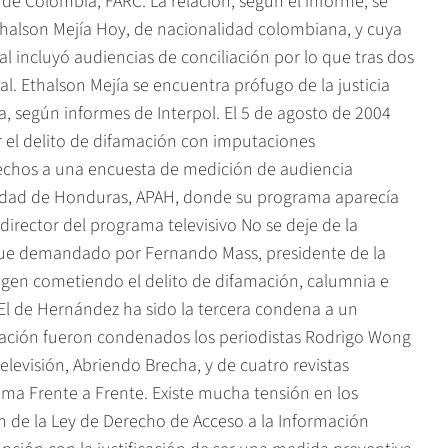
e Colombia, FARC. La relación, según el informe, se
thalson Mejía Hoy, de nacionalidad colombiana, y cuya
al incluyó audiencias de conciliación por lo que tras dos
al. Ethalson Mejía se encuentra prófugo de la justicia
 según informes de Interpol. El 5 de agosto de 2004
 el delito de difamación con imputaciones
hechos a una encuesta de medición de audiencia
cidad de Honduras, APAH, donde su programa aparecía
irector del programa televisivo No se deje de la
 fue demandado por Fernando Mass, presidente de la
agen cometiendo el delito de difamación, calumnia e
 El de Hernández ha sido la tercera condena a un
amación fueron condenados los periodistas Rodrigo Wong
elevisión, Abriendo Brecha, y de cuatro revistas
ma Frente a Frente. Existe mucha tensión en los
 de la Ley de Derecho de Acceso a la Información