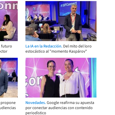
 futuro
La IA en la Redacción.
Del mito del loro
ector
estocástico al "momento Kaspárov"
s propone
Novedades.
Google reafirma su apuesta
audiencias
por conectar audiencias con contenido
periodístico