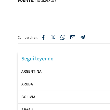
FUENTE:
nota.texto7
Compartir en:
Seguí leyendo
ARGENTINA
ARUBA
BOLIVIA
BRASIL