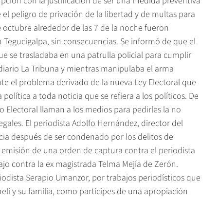
upción con la justificación de ser una medida preventiva
 el peligro de privación de la libertad y de multas para
e octubre alrededor de las 7 de la noche fueron
en Tegucigalpa, sin consecuencias. Se informó de que el
e se trasladaba en una patrulla policial para cumplir
l diario La Tribuna y mientras manipulaba el arma
nte el problema derivado de la nueva Ley Electoral que
olítica a toda noticia que se refiera a los políticos. De
o Electoral llaman a los medios para pedirles la no
egales. El periodista Adolfo Hernández, director del
ncia después de ser condenado por los delitos de
a emisión de una orden de captura contra el periodista
bajo contra la ex magistrada Telma Mejía de Zerón.
odista Serapio Umanzor, por trabajos periodísticos que
eli y su familia, como partícipes de una apropiación