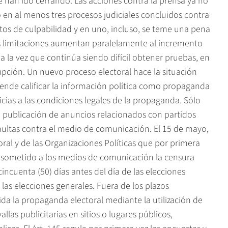
e han ido cerrando. Las acciones contra la prensa ya no
 en al menos tres procesos judiciales concluidos contra
tos de culpabilidad y en uno, incluso, se teme una pena
as limitaciones aumentan paralelamente al incremento
a la vez que continúa siendo difícil obtener pruebas, en
rupción. Un nuevo proceso electoral hace la situación
tende calificar la información política como propaganda
cias a las condiciones legales de la propaganda. Sólo
a publicación de anuncios relacionados con partidos
multas contra el medio de comunicación. El 15 de mayo,
oral y de las Organizaciones Políticas que por primera
a sometido a los medios de comunicación la censura
 cincuenta (50) días antes del día de las elecciones
 las elecciones generales. Fuera de los plazos
ida la propaganda electoral mediante la utilización de
 vallas publicitarias en sitios o lugares públicos,