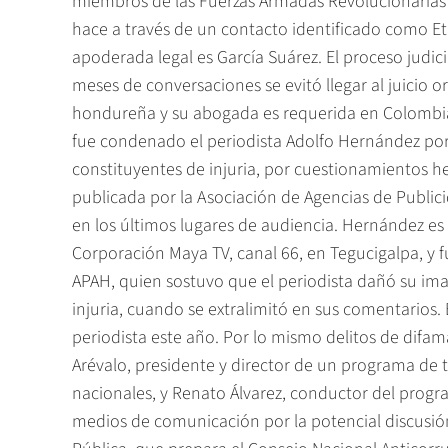
miembros de las Fuerzas Armadas Revolucionarias d
hace a través de un contacto identificado como E
apoderada legal es García Suárez. El proceso judici
meses de conversaciones se evitó llegar al juicio or
hondureña y su abogada es requerida en Colombia,
fue condenado el periodista Adolfo Hernández por
constituyentes de injuria, por cuestionamientos 
publicada por la Asociación de Agencias de Publi
en los últimos lugares de audiencia. Hernández es d
Corporación Maya TV, canal 66, en Tegucigalpa, y
APAH, quien sostuvo que el periodista dañó su im
injuria, cuando se extralimitó en sus comentarios.
periodista este año. Por lo mismo delitos de dif
Arévalo, presidente y director de un programa de t
nacionales, y Renato Álvarez, conductor del progra
medios de comunicación por la potencial discusión