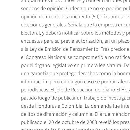
altoparlantes fijos o móviles y concentraciones públ
sondeos de opinión. Ordena que no se podrán publ
opinión dentro de los cincuenta (50) días antes de 
elecciones generales. Señala que la empresa encu
Electoral, y deberá notificar sobre los métodos y p
encuestas para su previa autorización, en un plazo
a la Ley de Emisión de Pensamiento. Tras presiones
el Congreso Nacional se comprometió a no ratifica
por el órgano legislativo en primera legislatura.
una garantía que protege derechos como la honra,
información, pero en ningún caso se podrán afecta
periodísticas. El jefe de Redacción del diario El H
pasado luego de publicar un trabajo de investigaci
desde Honduras a Colombia. La demanda fue interp
delitos de difamación y calumnia. Ella fue menciona
publicado el 20 de octubre de 2003 reveló los pre