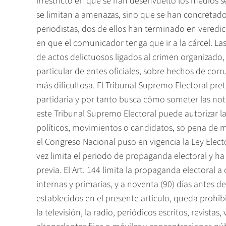
irrestricto en que se han desenvuelto los medios s
se limitan a amenazas, sino que se han concretado
periodistas, dos de ellos han terminado en veredic
en que el comunicador tenga que ir a la cárcel. L
de actos delictuosos ligados al crimen organizado, 
particular de entes oficiales, sobre hechos de cor
más dificultosa. El Tribunal Supremo Electoral pre
partidaria y por tanto busca cómo someter las noti
este Tribunal Supremo Electoral puede autorizar l
políticos, movimientos o candidatos, so pena de 
el Congreso Nacional puso en vigencia la Ley Elect
vez limita el periodo de propaganda electoral y h
previa. El Art. 144 limita la propaganda electoral a
internas y primarias, y a noventa (90) días antes de
establecidos en el presente artículo, queda prohib
la televisión, la radio, periódicos escritos, revistas,