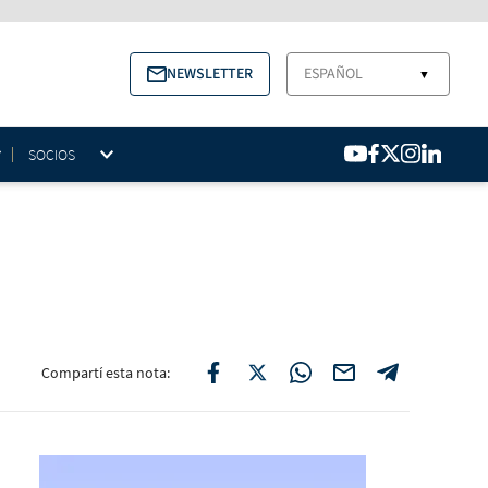
NEWSLETTER
ESPAÑOL
▼
SOCIOS
Compartí esta nota: