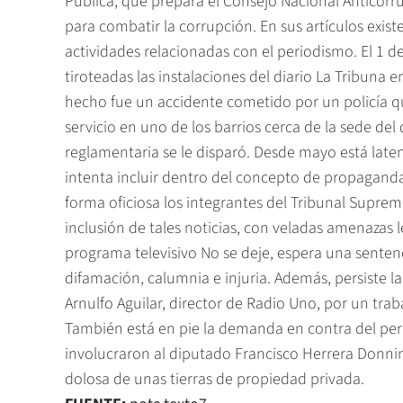
Pública, que prepara el Consejo Nacional Anticorr
para combatir la corrupción. En sus artículos existe
actividades relacionadas con el periodismo. El 1 d
tiroteadas las instalaciones del diario La Tribuna 
hecho fue un accidente cometido por un policía qu
servicio en uno de los barrios cerca de la sede de
reglamentaria se le disparó. Desde mayo está late
intenta incluir dentro del concepto de propaganda p
forma oficiosa los integrantes del Tribunal Suprem
inclusión de tales noticias, con veladas amenazas l
programa televisivo No se deje, espera una sente
difamación, calumnia e injuria. Además, persiste l
Arnulfo Aguilar, director de Radio Uno, por un tra
También está en pie la demanda en contra del peri
involucraron al diputado Francisco Herrera Donnin
dolosa de unas tierras de propiedad privada.