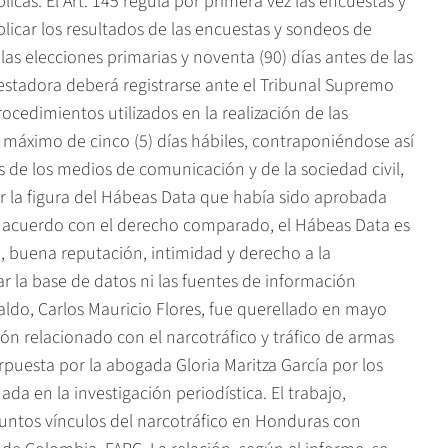
icas. El Art. 145 regula por primera vez las encuestas y
icar los resultados de las encuestas y sondeos de
las elecciones primarias y noventa (90) días antes de las
estadora deberá registrarse ante el Tribunal Supremo
rocedimientos utilizados en la realización de las
 máximo de cinco (5) días hábiles, contraponiéndose así
 de los medios de comunicación y de la sociedad civil,
r la figura del Hábeas Data que había sido aprobada
 De acuerdo con el derecho comparado, el Hábeas Data es
 buena reputación, intimidad y derecho a la
r la base de datos ni las fuentes de información
eraldo, Carlos Mauricio Flores, fue querellado en mayo
ón relacionado con el narcotráfico y tráfico de armas
uesta por la abogada Gloria Maritza García por los
da en la investigación periodística. El trabajo,
suntos vínculos del narcotráfico en Honduras con