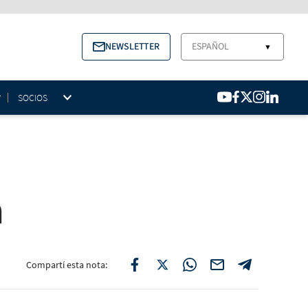
NEWSLETTER
ESPAÑOL
▼
SOCIOS
a
Compartí esta nota: