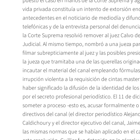
puesto el caso en manos de la Corte Suprema y agre
vida privada constituía un intento de extorsión enc
antecedentes en el noticiario de mediodía y difun
telefónicas y de la entrevista personal del denun
la Corte Suprema resolvió remover al juez Calvo de
Judicial. Al mismo tiempo, nombró a una jueza para
filmar subrepticiamente al juez y las posibles pre
la jueza que tramitaba una de las querellas origin
incautar el material del canal empleando fórmul
irrupción violenta a la requisición de cintas maste
haber significado la difusión de la identidad de l
por el secreto profesional periodístico. El 11 de di
someter a proceso -esto es, acusar formalmente o d
directivos del canal (el director periodístico Alejand
Caldichoury y el director ejecutivo del canal, Jaim
las mismas normas que se habían aplicado en el 