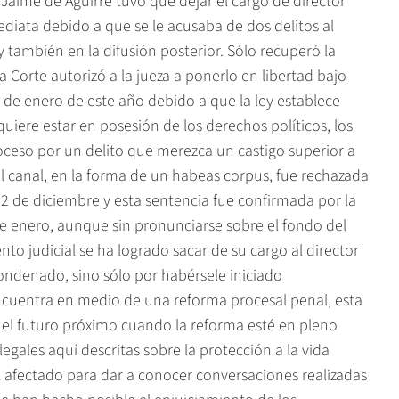
y Jaime de Aguirre tuvo que dejar el cargo de director
ediata debido a que se le acusaba de dos delitos al
y también en la difusión posterior. Sólo recuperó la
a Corte autorizó a la jueza a ponerlo en libertad bajo
 9 de enero de este año debido a que la ley establece
uiere estar en posesión de los derechos políticos, los
ceso por un delito que merezca un castigo superior a
del canal, en la forma de un habeas corpus, fue rechazada
2 de diciembre y esta sentencia fue confirmada por la
 enero, aunque sin pronunciarse sobre el fondo del
o judicial se ha logrado sacar de su cargo al director
condenado, sino sólo por habérsele iniciado
cuentra en medio de una reforma procesal penal, esta
el futuro próximo cuando la reforma esté en pleno
egales aquí descritas sobre la protección a la vida
l afectado para dar a conocer conversaciones realizadas