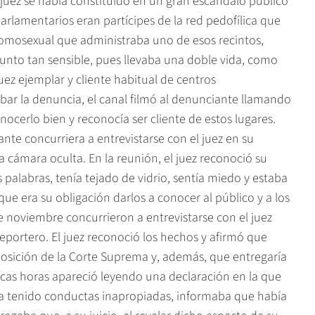
juez se había constituido en un gran escándalo público
rlamentarios eran partícipes de la red pedofílica que
 homosexual que administraba uno de esos recintos,
sunto tan sensible, pues llevaba una doble vida, como
ez ejemplar y cliente habitual de centros
ar la denuncia, el canal filmó al denunciante llamando
nocerlo bien y reconocía ser cliente de estos lugares.
nte concurriera a entrevistarse con el juez en su
na cámara oculta. En la reunión, el juez reconoció su
 palabras, tenía tejado de vidrio, sentía miedo y estaba
ue era su obligación darlos a conocer al público y a los
 de noviembre concurrieron a entrevistarse con el juez
 reportero. El juez reconoció los hechos y afirmó que
posición de la Corte Suprema y, además, que entregaría
pocas horas apareció leyendo una declaración en la que
 tenido conductas inapropiadas, informaba que había