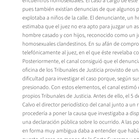
encuentros homosexuales. El caso a cargo de este 
pues también existían denuncias de que algunos pa
explotaba a niños de la calle. El denunciante, un
estimaba que el juez no era apto para juzgar un a
hombre casado y con hijos, reconocido como un ju
homosexuales clandestinos. En su afán de comprob
telefónicamente al juez, en el que éste revelaba co
Posteriormente, el canal consiguió que el denuncia
oficina de los Tribunales de Justicia provisto de u
dificultad para investigar el caso porque, según sus
presionado. Con estos elementos, el canal estimó q
propios Tribunales de Justicia. Antes de ello, el 5
Calvo el director periodístico del canal junto a un
procedería a poner la causa que investigaba a dis
una declaración pública sobre lo ocurrido. A las 
en forma muy ambigua daba a entender que había