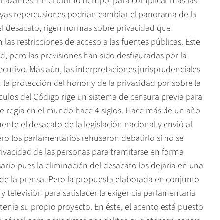
enazantes. En el último tiempo, para complicar más las
cuyas repercusiones podrían cambiar el panorama de la
 del desacato, rigen normas sobre privacidad que
 las restricciones de acceso a las fuentes públicas. Este
d, pero las previsiones han sido desfiguradas por la
cutivo. Más aún, las interpretaciones jurisprudenciales
 la protección del honor y de la privacidad por sobre la
tículos del Código rige un sistema de censura previa para
que regía en el mundo hace 4 siglos. Hace más de un año
te el desacato de la legislación nacional y envió al
ro los parlamentarios rehusaron debatirlo si no se
rivacidad de las personas para tramitarse en forma
ario pues la eliminación del desacato los dejaría en una
 de la prensa. Pero la propuesta elaborada en conjunto
 y televisión para satisfacer la exigencia parlamentaria
enía su propio proyecto. En éste, el acento está puesto