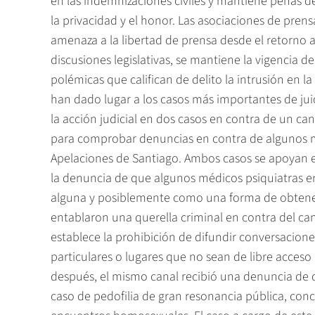
en las indemnizaciones civiles y mantiene penas de
la privacidad y el honor. Las asociaciones de prensa
amenaza a la libertad de prensa desde el retorno a
discusiones legislativas, se mantiene la vigencia 
polémicas que califican de delito la intrusión en 
han dado lugar a los casos más importantes de juic
la acción judicial en dos casos en contra de un cana
para comprobar denuncias en contra de algunos m
Apelaciones de Santiago. Ambos casos se apoyan en
la denuncia de que algunos médicos psiquiatras en
alguna y posiblemente como una forma de obtener
entablaron una querella criminal en contra del can
establece la prohibición de difundir conversacion
particulares o lugares que no sean de libre acceso
después, el mismo canal recibió una denuncia de q
caso de pedofilia de gran resonancia pública, con