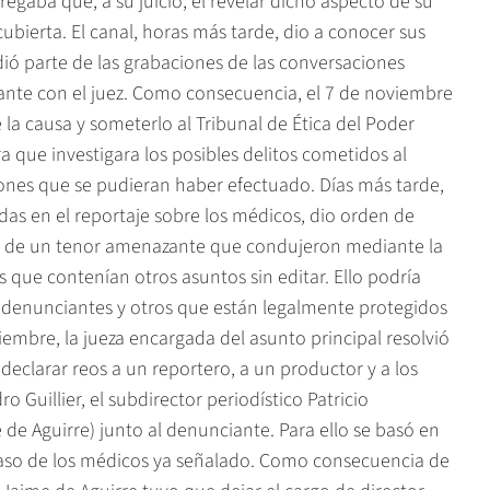
gaba que, a su juicio, el revelar dicho aspecto de su
ubierta. El canal, horas más tarde, dio a conocer sus
dió parte de las grabaciones de las conversaciones
ciante con el juez. Como consecuencia, el 7 de noviembre
 la causa y someterlo al Tribunal de Ética del Poder
 que investigara los posibles delitos cometidos al
siones que se pudieran haber efectuado. Días más tarde,
adas en el reportaje sobre los médicos, dio orden de
as de un tenor amenazante que condujeron mediante la
rs que contenían otros asuntos sin editar. Ello podría
os denunciantes y otros que están legalmente protegidos
ciembre, la jueza encargada del asunto principal resolvió
eclarar reos a un reportero, a un productor y a los
ro Guillier, el subdirector periodístico Patricio
e de Aguirre) junto al denunciante. Para ello se basó en
caso de los médicos ya señalado. Como consecuencia de