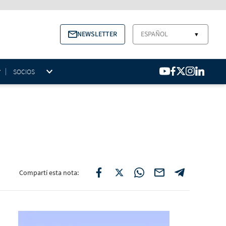
NEWSLETTER
ESPAÑOL
▼
SOCIOS
Compartí esta nota: