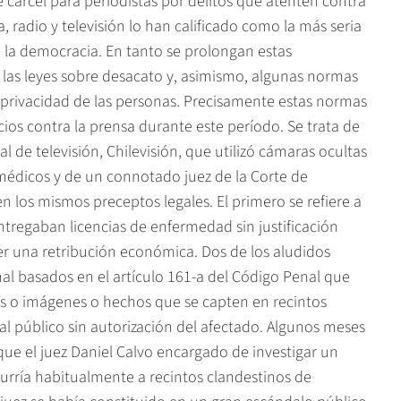
 cárcel para periodistas por delitos que atenten contra
, radio y televisión lo han calificado como la más seria
 la democracia. En tanto se prolongan estas
de las leyes sobre desacato y, asimismo, algunas normas
la privacidad de las personas. Precisamente estas normas
ios contra la prensa durante este período. Se trata de
l de televisión, Chilevisión, que utilizó cámaras ocultas
édicos y de un connotado juez de la Corte de
 los mismos preceptos legales. El primero se refiere a
tregaban licencias de enfermedad sin justificación
 una retribución económica. Dos de los aludidos
al basados en el artículo 161-a del Código Penal que
es o imágenes o hechos que se capten en recintos
 al público sin autorización del afectado. Algunos meses
ue el juez Daniel Calvo encargado de investigar un
curría habitualmente a recintos clandestinos de