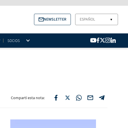
NEWSLETTER
ESPAÑOL
▼
SOCIOS
Compartí esta nota: