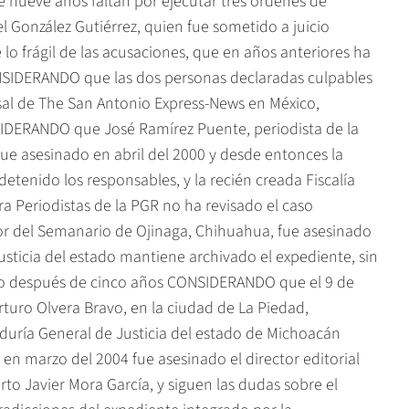
 nueve años faltan por ejecutar tres órdenes de
l González Gutiérrez, quien fue sometido a juicio
o frágil de las acusaciones, que en años anteriores ha
NSIDERANDO que las dos personas declaradas culpables
nsal de The San Antonio Express-News en México,
IDERANDO que José Ramírez Puente, periodista de la
ue asesinado en abril del 2000 y desde entonces la
etenido los responsables, y la recién creada Fiscalía
ra Periodistas de la PGR no ha revisado el caso
r del Semanario de Ojinaga, Chihuahua, fue asesinado
usticia del estado mantiene archivado el expediente, sin
do después de cinco años CONSIDERANDO que el 9 de
turo Olvera Bravo, en la ciudad de La Piedad,
aduría General de Justicia del estado de Michoacán
n marzo del 2004 fue asesinado el director editorial
o Javier Mora García, y siguen las dudas sobre el