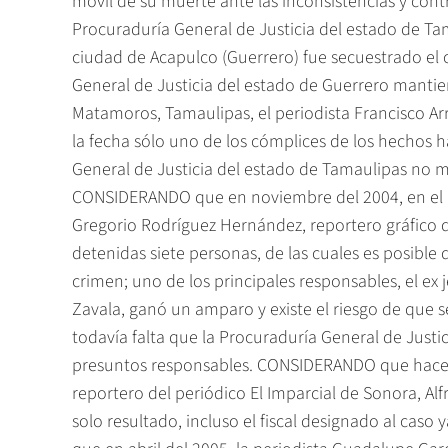
móvil de su muerte ante las inconsistencias y cont
Procuraduría General de Justicia del estado de 
ciudad de Acapulco (Guerrero) fue secuestrado el 
General de Justicia del estado de Guerrero mant
Matamoros, Tamaulipas, el periodista Francisco Arr
la fecha sólo uno de los cómplices de los hechos ha
General de Justicia del estado de Tamaulipas no m
CONSIDERANDO que en noviembre del 2004, en el m
Gregorio Rodríguez Hernández, reportero gráfico d
detenidas siete personas, de las cuales es posible
crimen; uno de los principales responsables, el ex 
Zavala, ganó un amparo y existe el riesgo de que 
todavía falta que la Procuraduría General de Justici
presuntos responsables. CONSIDERANDO que hace 17
reportero del periódico El Imparcial de Sonora, Al
solo resultado, incluso el fiscal designado al cas