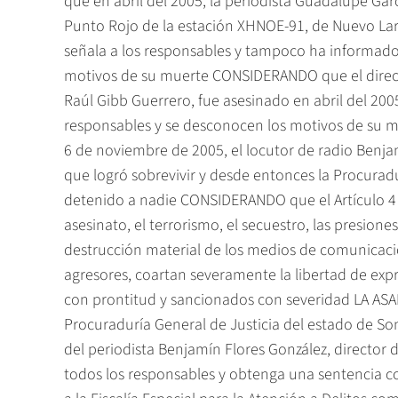
que en abril del 2005, la periodista Guadalupe Ga
Punto Rojo de la estación XHNOE-91, de Nuevo La
señala a los responsables y tampoco ha informado
motivos de su muerte CONSIDERANDO que el directo
Raúl Gibb Guerrero, fue asesinado en abril del 200
responsables y se desconocen los motivos de su
6 de noviembre de 2005, el locutor de radio Benja
que logró sobrevivir y desde entonces la Procurad
detenido a nadie CONSIDERANDO que el Artículo 4 d
asesinato, el terrorismo, el secuestro, las presiones,
destrucción material de los medios de comunicación
agresores, coartan severamente la libertad de expr
con prontitud y sancionados con severidad LA A
Procuraduría General de Justicia del estado de So
del periodista Benjamín Flores González, director 
todos los responsables y obtenga una sentencia co