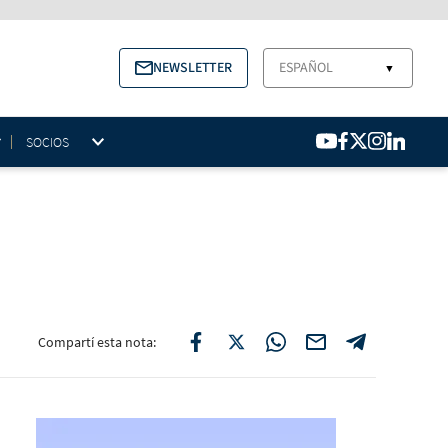
NEWSLETTER
ESPAÑOL
▼
SOCIOS
Compartí esta nota: