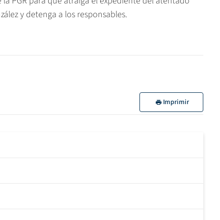
e la PGR para que atraiga el expediente del atentado
zález y detenga a los responsables.
Imprimir