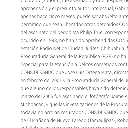
Colorado (Sonora), fue asesinado y que después de
aprehensión y el presunto autor intelectual, Gabrie
apenas hace cinco meses, puede ser absuelto ante l
permitido que sean liberados otros detenidos CO
del asesinato del periodista Philip True, correspo
ocurrido en 1998, no han sido aprehendidas CONS
estación Radio Net de Ciudad Juárez, Chihuahua, f
Procuraduría General de la República (PGR) no ha d
Especial para la Atención a Delitos cometidos cont
CONSIDERANDO que José Luis Ortega Mata, directo
en febrero del 2001 y la Procuraduría General de J
que alguno de los responsables haya sido deteni
marzo del 2006 fue asesinado el fotógrafo Jaime Ar
Michoacán, y que las investigaciones de la Procur
todavía no arrojan resultados CONSIDERANDO que e
de El Mañana de Nuevo Laredo (Tamaulipas), Robert