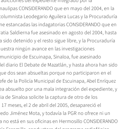
radicciones del expediente integrado por la
Tamaulipas CONSIDERANDO que en mayo del 2004, en la
columnista Leodegario Aguilera Lucas y la Procuraduría
iene estancadas las indagatorias CONSIDERANDO que en
atia Saldierna fue asesinado en agosto del 2004, hasta
 sido detenido y el resto sigue libre, y la Procuraduría
uestra ningún avance en las investigaciones
unicipio de Escuinapa, Sinaloa, fue asesinado
el diario El Debate de Mazatlán, y hasta ahora han sido
 que dos sean absueltas porque no participaron en el
jefe de la Policía Municipal de Escuinapa, Abel Enríquez
sea absuelto por una mala integración del expediente, y
a de Sinaloa solicite la captura de otro de los
 meses, el 2 de abril del 2005, desapareció el
fredo Jiménez Mota, y todavía la PGR no ofrece ni un
o ya no está en sus oficinas en Hermosillo CONSIDERANDO