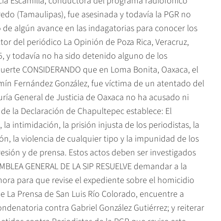
rcía Escamilla, conductora del programa radiofónico
redo (Tamaulipas), fue asesinada y todavía la PGR no
 de algún avance en las indagatorias para conocer los
r del periódico La Opinión de Poza Rica, Veracruz,
5, y todavía no ha sido detenido alguno de los
 muerte CONSIDERANDO que en Loma Bonita, Oaxaca, el
mín Fernández González, fue víctima de un atentado del
uría General de Justicia de Oaxaca no ha acusado ni
e la Declaración de Chapultepec establece: El
 la intimidación, la prisión injusta de los periodistas, la
, la violencia de cualquier tipo y la impunidad de los
esión y de prensa. Estos actos deben ser investigados
SAMBLEA GENERAL DE LA SIP RESUELVE demandar a la
nora para que revise el expediente sobre el homicidio
de La Prensa de San Luis Río Colorado, encuentre a
ndenatoria contra Gabriel González Gutiérrez; y reiterar