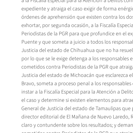
a la Fiscalía Especial para la Atención a Delitos c
expediente y atraiga el caso exigir de forma enérg
órdenes de aprehensión que existen contra los dos
exhortar, por segunda ocasión, a la Fiscalía Especi
Periodistas de la PGR para que profundice en el e
Puente y que someta a juicio a todos los responsa
Justicia del estado de Chihuahua que no ha resuelt
por lo que se le exige detenga a los responsables e i
cometidos contra Periodistas de la PGR que atrai
Justicia del estado de Michoacán que esclarezca el
Bravo, someta a proceso penal a los responsables 
instar a la Fiscalía Especial para la Atención a Del
el caso y determine si existen elementos para atraer
General de Justicia del estado de Tamaulipas que p
director editorial de El Mañana de Nuevo Laredo, 
claro y contundente sobre los resultados; y demanda