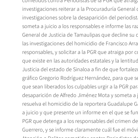
cometidos contra Periodistas de la PGR que atraiga
investigaciones reiterar a la Procuraduría General
investigaciones sobre la desaparición del periodis
someta a juicio a los responsables e informe las ra
General de Justicia de Tamaulipas que decline su 
las investigaciones del homicidio de Francisco Arra
responsables, y solicitar a la PGR que atraiga por
que existe en las autoridades estatales y la lentitu
Justicia del estado de Sinaloa a fin de que fortale
gráfico Gregorio Rodríguez Hernández, para que se
que sean liberados los culpables urgir a la PGR par
desaparición de Alfredo Jiménez Mota y someta a 
resuelva el homicidio de la reportera Guadalupe G
a juicio y que presente un informe en el que se f
PGR que detenga a los responsables del crimen del 
Guerrero, y se informe claramente cuál fue el móvil d