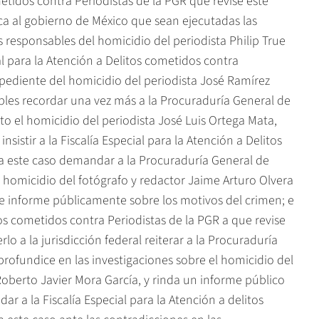
ometidos contra Periodistas de la PGR que revise este
ica al gobierno de México que sean ejecutadas las
 responsables del homicidio del periodista Philip True
al para la Atención a Delitos cometidos contra
xpediente del homicidio del periodista José Ramírez
bles recordar una vez más a la Procuraduría General de
o el homicidio del periodista José Luis Ortega Mata,
nsistir a la Fiscalía Especial para la Atención a Delitos
ga este caso demandar a la Procuraduría General de
 homicidio del fotógrafo y redactor Jaime Arturo Olvera
e informe públicamente sobre los motivos del crimen; e
itos cometidos contra Periodistas de la PGR a que revise
lo a la jurisdicción federal reiterar a la Procuraduría
rofundice en las investigaciones sobre el homicidio del
Roberto Javier Mora García, y rinda un informe público
r a la Fiscalía Especial para la Atención a delitos