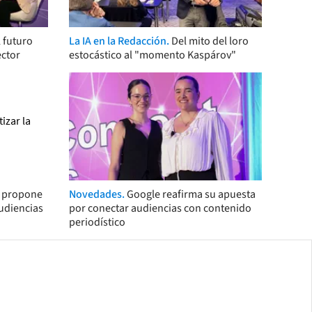
 futuro
La IA en la Redacción.
Del mito del loro
ector
estocástico al "momento Kaspárov"
s propone
Novedades.
Google reafirma su apuesta
audiencias
por conectar audiencias con contenido
periodístico