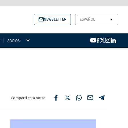
NEWSLETTER
ESPAÑOL
▼
SOCIOS
Compartí esta nota: