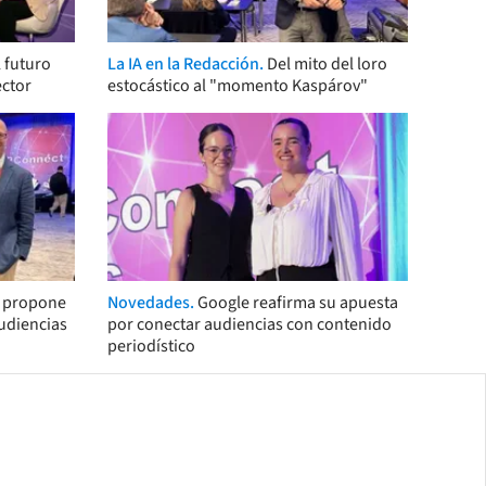
 futuro
La IA en la Redacción.
Del mito del loro
ector
estocástico al "momento Kaspárov"
s propone
Novedades.
Google reafirma su apuesta
audiencias
por conectar audiencias con contenido
periodístico