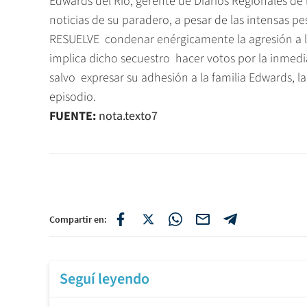
Edwards del Río, gerente de Diarios Regionales de 
noticias de su paradero, a pesar de las intensas p
RESUELVE  condenar enérgicamente la agresión a la
implica dicho secuestro  hacer votos por la inmedi
salvo  expresar su adhesión a la familia Edwards, l
episodio.
FUENTE:
nota.texto7
Compartir en:
Seguí leyendo