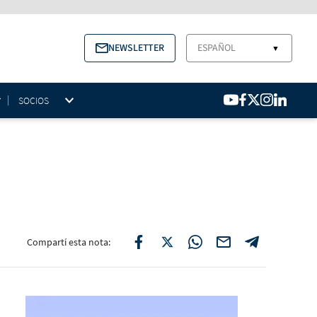
NEWSLETTER
ESPAÑOL
▼
SOCIOS
Compartí esta nota: