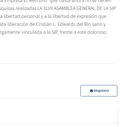
la Empresa El Mercurio  que hasta ahora no se tienen
esquisas realizadas LA XLVII ASAMBLEA GENERAL DE LA SIP
 libertad personal y a la libertad de expresión que
ata liberación de Cristián L. Edwards del Río sano y
argamente vinculada a la SIP, frente a este doloroso
Imprimir