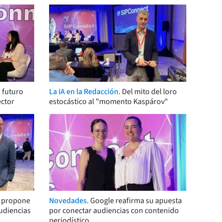
 futuro
La IA en la Redacción.
Del mito del loro
ector
estocástico al "momento Kaspárov"
s propone
Novedades.
Google reafirma su apuesta
audiencias
por conectar audiencias con contenido
periodístico