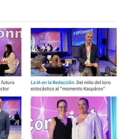
 futuro
La IA en la Redacción.
Del mito del loro
ector
estocástico al "momento Kaspárov"