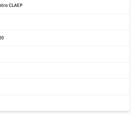
entro CLAEP
20