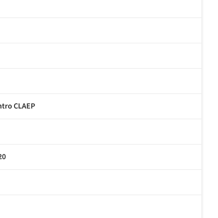
entro CLAEP
20