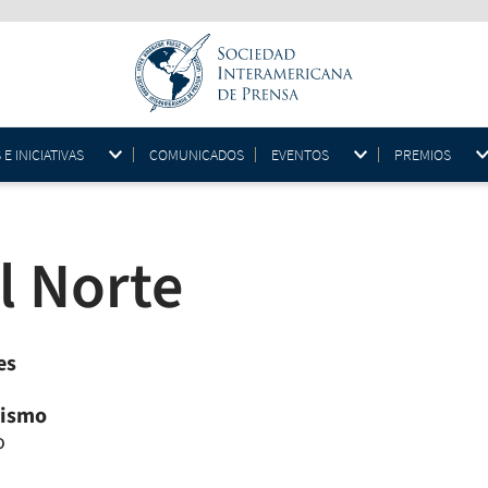
 INICIATIVAS
COMUNICADOS
EVENTOS
PREMIOS
l Norte
es
dismo
o