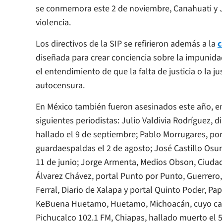
se conmemora este 2 de noviembre, Canahuati y Jo
violencia.
Los directivos de la SIP se refirieron además a la
c
diseñada para crear conciencia sobre la impunidad
el entendimiento de que la falta de justicia o la ju
autocensura.
En México también fueron asesinados este año, en 
siguientes periodistas: Julio Valdivia Rodríguez, 
hallado el 9 de septiembre; Pablo Morrugares, por
guardaespaldas el 2 de agosto; José Castillo Osu
11 de junio; Jorge Armenta, Medios Obson, Ciuda
Álvarez Chávez, portal Punto por Punto, Guerrero, 
Ferral, Diario de Xalapa y portal Quinto Poder, Pa
KeBuena Huetamo, Huetamo, Michoacán, cuyo cadáv
Pichucalco 102.1 FM, Chiapas, hallado muerto el 5