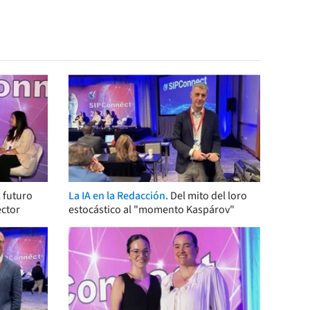
 futuro
La IA en la Redacción.
Del mito del loro
ector
estocástico al "momento Kaspárov"