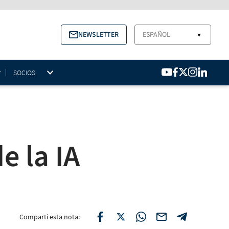
NEWSLETTER
ESPAÑOL
▼
SOCIOS
e la IA
Compartí esta nota: