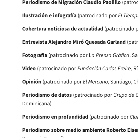
Periodismo de Migración Claudio Paolillo
(patro
Ilustración e infografía
(patrocinado por
El Tiemp
Cobertura noticiosa de actualidad
(patrocinado 
Entrevista Alejandro Miró Quesada Garland
(pat
Fotografía
(patrocinado por L
a Prensa Gráfica
, S
Video
(patrocinado por
Fundación Carlos Freire
, 
Opinión
(patrocinado por
El Mercurio
, Santiago, Ch
Periodismo de datos
(patrocinado por
Grupo de C
Dominicana).
Periodismo en profundidad
(patrocinado por
Cla
Periodismo sobre medio ambiente Roberto Eis