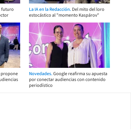
 futuro
La IA en la Redacción.
Del mito del loro
ector
estocástico al "momento Kaspárov"
s propone
Novedades.
Google reafirma su apuesta
audiencias
por conectar audiencias con contenido
periodístico