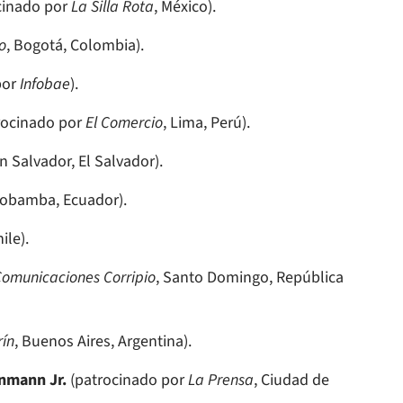
cinado por
La Silla Rota
, México).
o
, Bogotá, Colombia).
por
Infobae
).
rocinado por
El Comercio
, Lima, Perú).
an Salvador, El Salvador).
Ríobamba, Ecuador).
ile).
omunicaciones Corripio
, Santo Domingo, República
rín
, Buenos Aires, Argentina).
enmann Jr.
(patrocinado por
La Prensa
, Ciudad de